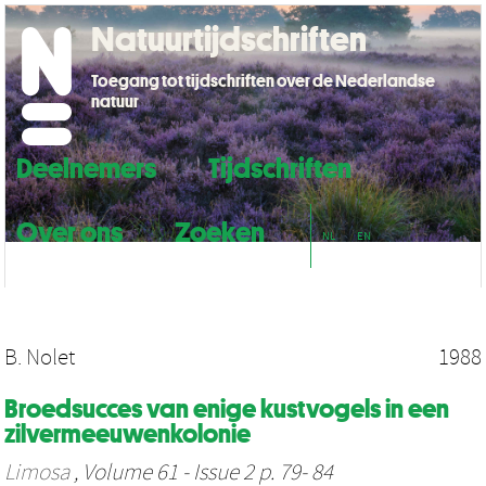
Natuurtijdschriften
Toegang tot tijdschriften over de Nederlandse
natuur
Deelnemers
Tijdschriften
Over ons
Zoeken
NL
EN
B. Nolet
1988
Broedsucces van enige kustvogels in een
zilvermeeuwenkolonie
Limosa
, Volume 61 - Issue 2 p. 79- 84