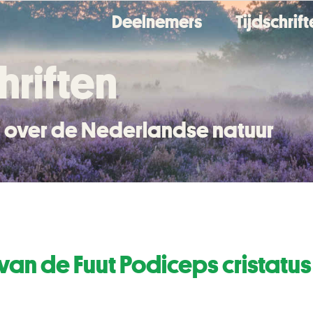
Deelnemers
Tijdschrif
hriften
en over de Nederlandse natuur
van de Fuut Podiceps cristat