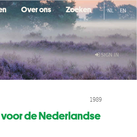
ten
Over ons
Zoeken
NL
EN
SIGN IN
1989
us voor de Nederlandse