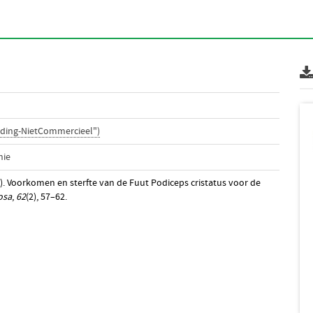
ding-NietCommercieel")
nie
). Voorkomen en sterfte van de Fuut Podiceps cristatus voor de
osa
,
62
(2), 57–62.