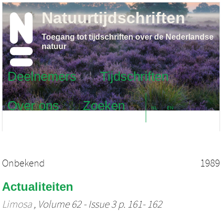
Natuurtijdschriften
Toegang tot tijdschriften over de Nederlandse
natuur
Deelnemers
Tijdschriften
Over ons
Zoeken
NL
EN
Onbekend
1989
Actualiteiten
Limosa
, Volume 62 - Issue 3 p. 161- 162