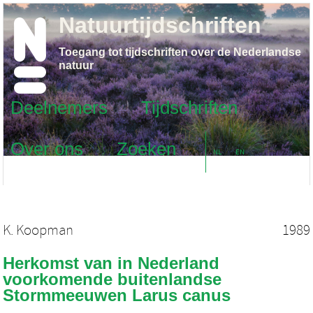
Natuurtijdschriften
Toegang tot tijdschriften over de Nederlandse
natuur
Deelnemers
Tijdschriften
Over ons
Zoeken
NL
EN
K. Koopman
1989
Herkomst van in Nederland
voorkomende buitenlandse
Stormmeeuwen Larus canus