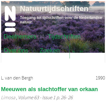
Natuurtijdschriften
Toegang tot tijdschriften over de Nederlandse
natuur
Deelnemers
Tijdschriften
Over ons
Zoeken
NL
EN
L. van den Bergh
1990
Meeuwen als slachtoffer van orkaan
Limosa
, Volume 63 - Issue 1 p. 26- 26