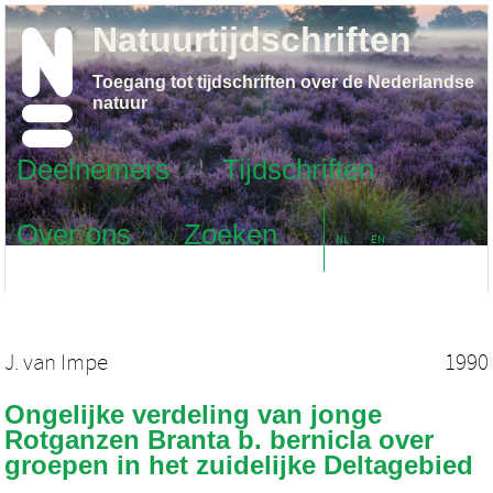
Natuurtijdschriften
Toegang tot tijdschriften over de Nederlandse
natuur
Deelnemers
Tijdschriften
Over ons
Zoeken
NL
EN
J. van Impe
1990
Ongelijke verdeling van jonge
Rotganzen Branta b. bernicla over
groepen in het zuidelijke Deltagebied