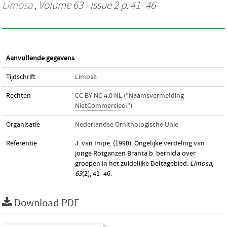
Limosa
, Volume 63 - Issue 2 p. 41- 46
Aanvullende gegevens
Tijdschrift
Limosa
Rechten
CC BY-NC 4.0 NL ("Naamsvermelding-
NietCommercieel")
Organisatie
Nederlandse Ornithologische Unie
Referentie
J. van Impe. (1990). Ongelijke verdeling van
jonge Rotganzen Branta b. bernicla over
groepen in het zuidelijke Deltagebied.
Limosa
,
63
(2), 41–46.
Download PDF