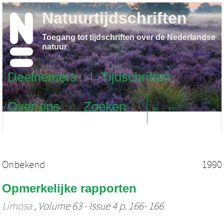
Natuurtijdschriften
Toegang tot tijdschriften over de Nederlandse
natuur
Deelnemers
Tijdschriften
Over ons
Zoeken
NL
EN
Onbekend
1990
Opmerkelijke rapporten
Limosa
, Volume 63 - Issue 4 p. 166- 166