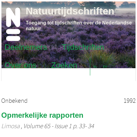
Natuurtijdschriften
Toegang tot tijdschriften over de Nederlandse
natuur
Deelnemers
Tijdschriften
Over ons
Zoeken
NL
EN
Onbekend
1992
Opmerkelijke rapporten
Limosa
, Volume 65 - Issue 1 p. 33- 34