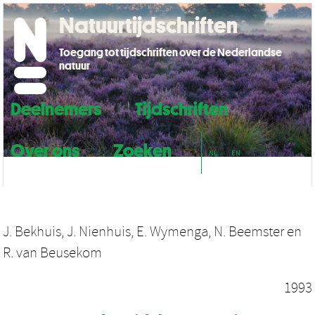
Natuurtijdschriften
Toegang tot tijdschriften over de Nederlandse
natuur
Deelnemers
Tijdschriften
Over ons
Zoeken
NL
EN
J. Bekhuis
,
J. Nienhuis
,
E. Wymenga
,
N. Beemster
en
R. van Beusekom
1993