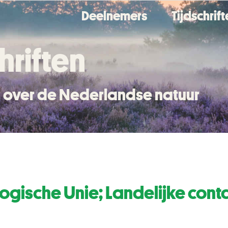
Deelnemers
Tijdschrif
hriften
en over de Nederlandse natuur
ogische Unie; Landelijke con