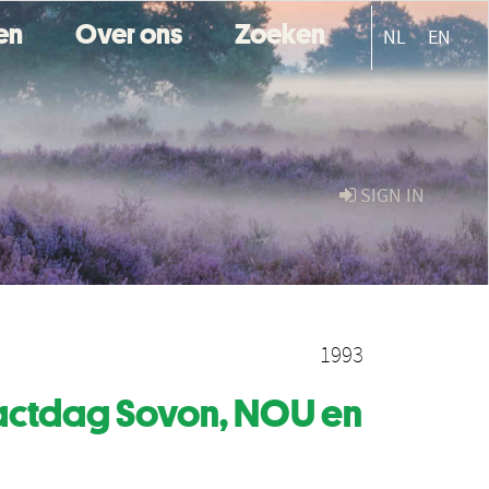
ten
Over ons
Zoeken
NL
EN
SIGN IN
1993
tactdag Sovon, NOU en