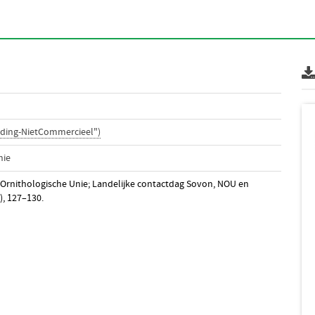
ding-NietCommercieel")
nie
Ornithologische Unie; Landelijke contactdag Sovon, NOU en
3), 127–130.