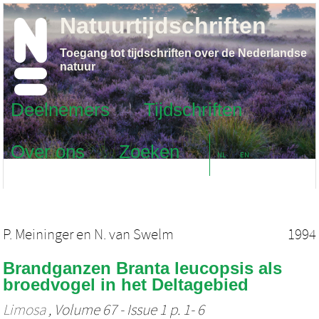
Natuurtijdschriften
Toegang tot tijdschriften over de Nederlandse
natuur
Deelnemers
Tijdschriften
Over ons
Zoeken
NL
EN
P. Meininger
en
N. van Swelm
1994
Brandganzen Branta leucopsis als
broedvogel in het Deltagebied
Limosa
, Volume 67 - Issue 1 p. 1- 6