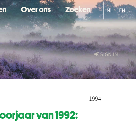
ten
Over ons
Zoeken
NL
EN
SIGN IN
1994
oorjaar van 1992: