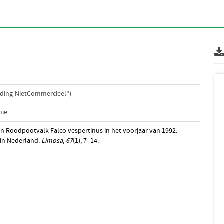
ding-NietCommercieel")
nie
van Roodpootvalk Falco vespertinus in het voorjaar van 1992:
 in Nederland.
Limosa
,
67
(1), 7–14.