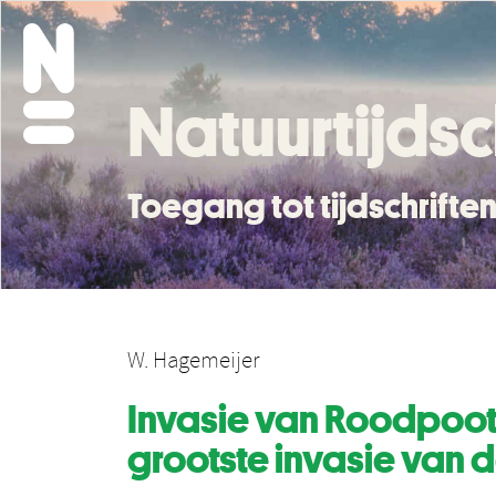
Natuurtijdsc
Toegang tot tijdschrift
W. Hagemeijer
Invasie van Roodpootv
grootste invasie van 