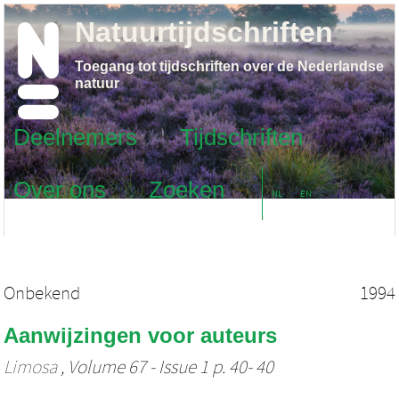
Natuurtijdschriften
Toegang tot tijdschriften over de Nederlandse
natuur
Deelnemers
Tijdschriften
Over ons
Zoeken
NL
EN
Onbekend
1994
Aanwijzingen voor auteurs
Limosa
, Volume 67 - Issue 1 p. 40- 40