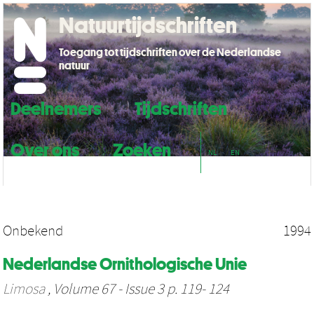
Natuurtijdschriften
Toegang tot tijdschriften over de Nederlandse
natuur
Deelnemers
Tijdschriften
Over ons
Zoeken
NL
EN
Onbekend
1994
Nederlandse Ornithologische Unie
Limosa
, Volume 67 - Issue 3 p. 119- 124