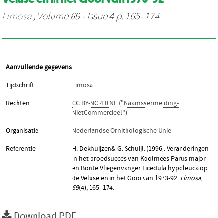
Limosa
, Volume 69 - Issue 4 p. 165- 174
Aanvullende gegevens
Tijdschrift
Limosa
Rechten
CC BY-NC 4.0 NL ("Naamsvermelding-
NietCommercieel")
Organisatie
Nederlandse Ornithologische Unie
Referentie
H. Dekhuijzen& G. Schuijl. (1996). Veranderingen
in het broedsucces van Koolmees Parus major
en Bonte Vliegenvanger Ficedula hypoleuca op
de Veluse en in het Gooi van 1973-92.
Limosa
,
69
(4), 165–174.
Download PDF