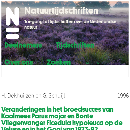
Natuurtijdschriften
Toegang tot tijdschriften over de Nederlandse
natuur
Deelnemers
Tijdschriften
Over ons
Zoeken
NL
EN
H. Dekhuijzen
en
G. Schuijl
1996
Veranderingen in het broedsucces van
Koolmees Parus major en Bonte
Vliegenvanger Ficedula hypoleuca op de
Veluse en in het Gooi van 1973-92