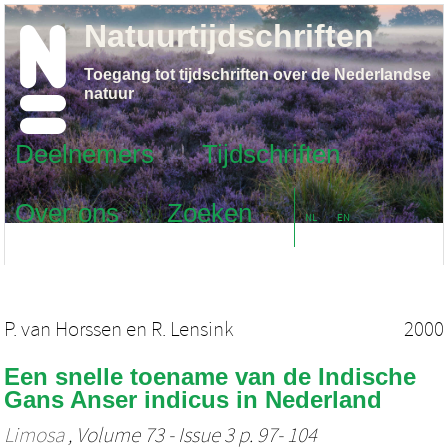
Natuurtijdschriften
Toegang tot tijdschriften over de Nederlandse
natuur
Deelnemers
Tijdschriften
Over ons
Zoeken
NL
EN
P. van Horssen
en
R. Lensink
2000
Een snelle toename van de Indische
Gans Anser indicus in Nederland
Limosa
, Volume 73 - Issue 3 p. 97- 104