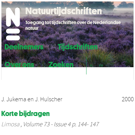
Natuurtijdschriften
Toegang tot tijdschriften over de Nederlandse
natuur
Deelnemers
Tijdschriften
Over ons
Zoeken
NL
EN
J. Jukema
en
J. Hulscher
2000
Korte bijdragen
Limosa
, Volume 73 - Issue 4 p. 144- 147