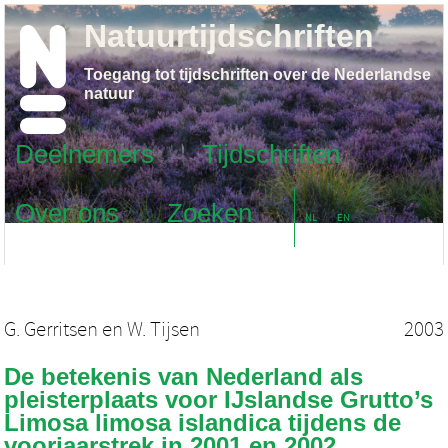
Natuurtijdschriften
Toegang tot tijdschriften over de Nederlandse
natuur
Deelnemers
Tijdschriften
Over ons
Zoeken
NL
EN
G. Gerritsen
en
W. Tijsen
2003
De betekenis van Nederland als
pleisterplaats voor IJslandse Grutto’s
Limosa limosa islandica tijdens de
voorjaarstrek in 2001 en 2002