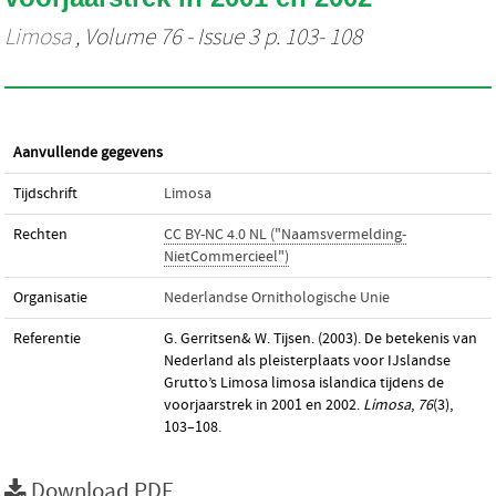
Limosa
, Volume 76 - Issue 3 p. 103- 108
Aanvullende gegevens
Tijdschrift
Limosa
Rechten
CC BY-NC 4.0 NL ("Naamsvermelding-
NietCommercieel")
Organisatie
Nederlandse Ornithologische Unie
Referentie
G. Gerritsen& W. Tijsen. (2003). De betekenis van
Nederland als pleisterplaats voor IJslandse
Grutto’s Limosa limosa islandica tijdens de
voorjaarstrek in 2001 en 2002.
Limosa
,
76
(3),
103–108.
Download PDF