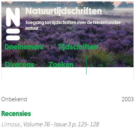
Natuurtijdschriften
Toegang tot tijdschriften over de Nederlandse
natuur
Deelnemers
Tijdschriften
Over ons
Zoeken
NL
EN
Onbekend
2003
Recensies
Limosa
, Volume 76 - Issue 3 p. 125- 128