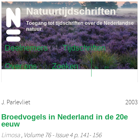
Natuurtijdschriften
Toegang tot tijdschriften over de Nederlandse
natuur
Deelnemers
Tijdschriften
Over ons
Zoeken
NL
EN
J. Parlevliet
2003
Broedvogels in Nederland in de 20e
eeuw
Limosa
, Volume 76 - Issue 4 p. 141- 156