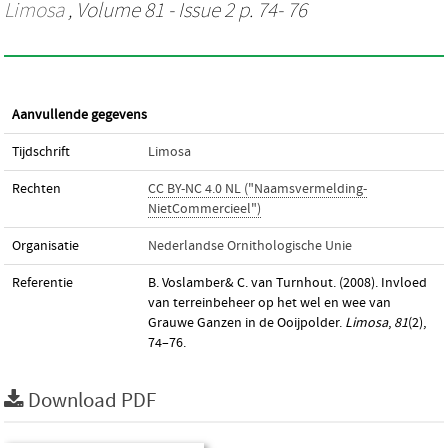
Limosa
, Volume 81 - Issue 2 p. 74- 76
Aanvullende gegevens
Tijdschrift
Limosa
Rechten
CC BY-NC 4.0 NL ("Naamsvermelding-
NietCommercieel")
Organisatie
Nederlandse Ornithologische Unie
Referentie
B. Voslamber& C. van Turnhout. (2008). Invloed
van terreinbeheer op het wel en wee van
Grauwe Ganzen in de Ooijpolder.
Limosa
,
81
(2),
74–76.
Download PDF