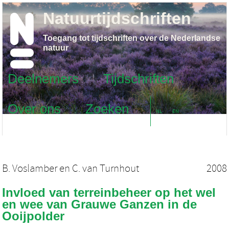
Natuurtijdschriften
Toegang tot tijdschriften over de Nederlandse
natuur
Deelnemers
Tijdschriften
Over ons
Zoeken
NL
EN
B. Voslamber
en
C. van Turnhout
2008
Invloed van terreinbeheer op het wel
en wee van Grauwe Ganzen in de
Ooijpolder