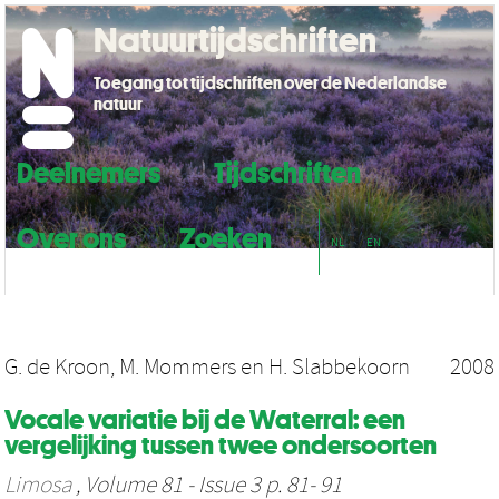
Natuurtijdschriften
Toegang tot tijdschriften over de Nederlandse
natuur
Deelnemers
Tijdschriften
Over ons
Zoeken
NL
EN
G. de Kroon
,
M. Mommers
en
H. Slabbekoorn
2008
Vocale variatie bij de Waterral: een
vergelijking tussen twee ondersoorten
Limosa
, Volume 81 - Issue 3 p. 81- 91