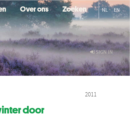
ten
Over ons
Zoeken
NL
EN
SIGN IN
2011
inter door