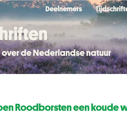
Deelnemers
Tijdschrif
hriften
en over de Nederlandse natuur
pen Roodborsten een koude w