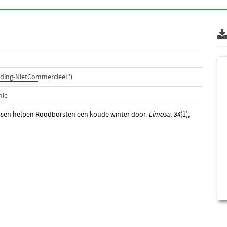
ding-NietCommercieel")
nie
essen helpen Roodborsten een koude winter door.
Limosa
,
84
(1),