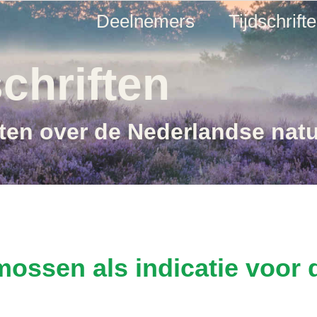
Deelnemers
Tijdschrift
chriften
ften over de Nederlandse nat
mossen als indicatie voor