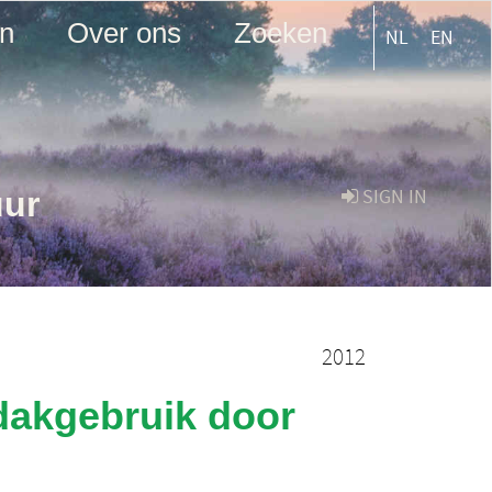
en
Over ons
Zoeken
NL
EN
uur
SIGN IN
2012
 dakgebruik door