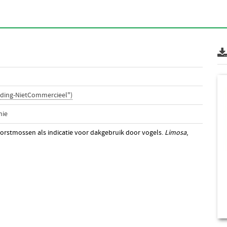
ding-NietCommercieel")
nie
 korstmossen als indicatie voor dakgebruik door vogels.
Limosa
,