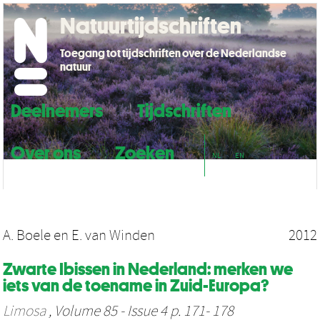
Natuurtijdschriften
Toegang tot tijdschriften over de Nederlandse
natuur
Deelnemers
Tijdschriften
Over ons
Zoeken
NL
EN
A. Boele
en
E. van Winden
2012
Zwarte Ibissen in Nederland: merken we
iets van de toename in Zuid-Europa?
Limosa
, Volume 85 - Issue 4 p. 171- 178