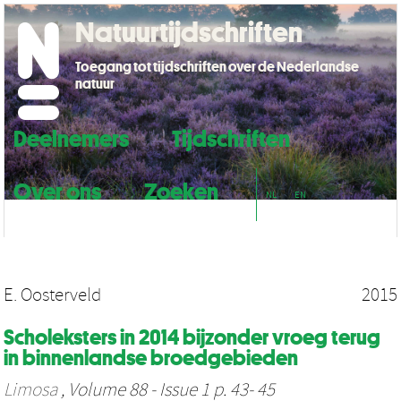
Natuurtijdschriften
Toegang tot tijdschriften over de Nederlandse
natuur
Deelnemers
Tijdschriften
Over ons
Zoeken
NL
EN
E. Oosterveld
2015
Scholeksters in 2014 bijzonder vroeg terug
in binnenlandse broedgebieden
Limosa
, Volume 88 - Issue 1 p. 43- 45