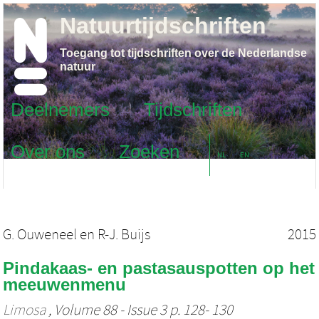
Natuurtijdschriften
Toegang tot tijdschriften over de Nederlandse
natuur
Deelnemers
Tijdschriften
Over ons
Zoeken
NL
EN
G. Ouweneel
en
R-J. Buijs
2015
Pindakaas- en pastasauspotten op het
meeuwenmenu
Limosa
, Volume 88 - Issue 3 p. 128- 130