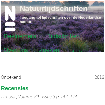
Natuurtijdschriften
Toegang tot tijdschriften over de Nederlandse
natuur
Deelnemers
Tijdschriften
Over ons
Zoeken
NL
EN
Onbekend
2016
Recensies
Limosa
, Volume 89 - Issue 3 p. 142- 144