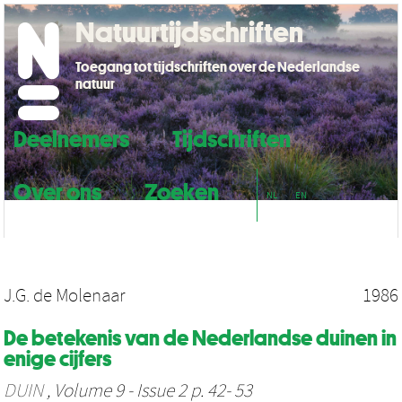
Natuurtijdschriften
Toegang tot tijdschriften over de Nederlandse
natuur
Deelnemers
Tijdschriften
Over ons
Zoeken
NL
EN
J.G. de Molenaar
1986
De betekenis van de Nederlandse duinen in
enige cijfers
DUIN
, Volume 9 - Issue 2 p. 42- 53