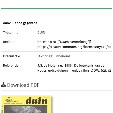
Aanvullende gegevens
Tijdschrift
DUIN
Rechten
[CC BY 4.0 NL ("Naamsvermelding")]
(https://creativecommons.org/licenses/by/4.0/dee
Organisatie
Stichting Duinbehoud
Referentie
J.G. de Molenaar. (1986). De betekenis van de
Nederlandse duinen in enige cijfers.
DUIN
,
9
(2), 42–
Download PDF