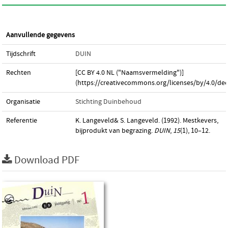
Aanvullende gegevens
Tijdschrift
DUIN
Rechten
[CC BY 4.0 NL ("Naamsvermelding")]
(https://creativecommons.org/licenses/by/4.0/dee
Organisatie
Stichting Duinbehoud
Referentie
K. Langeveld& S. Langeveld. (1992). Mestkevers,
bijprodukt van begrazing.
DUIN
,
15
(1), 10–12.
Download PDF