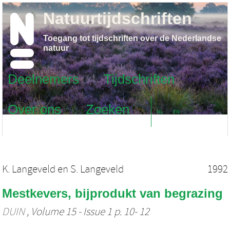
Natuurtijdschriften
Toegang tot tijdschriften over de Nederlandse
natuur
Deelnemers
Tijdschriften
Over ons
Zoeken
NL
EN
K. Langeveld
en
S. Langeveld
1992
Mestkevers, bijprodukt van begrazing
DUIN
, Volume 15 - Issue 1 p. 10- 12