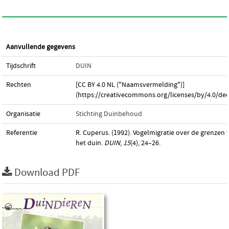
Aanvullende gegevens
Tijdschrift
DUIN
Rechten
[CC BY 4.0 NL ("Naamsvermelding")]
(https://creativecommons.org/licenses/by/4.0/dee
Organisatie
Stichting Duinbehoud
Referentie
R. Cuperus. (1992). Vogelmigratie over de grenzen 
het duin.
DUIN
,
15
(4), 24–26.
Download PDF