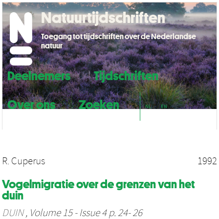
Natuurtijdschriften
Toegang tot tijdschriften over de Nederlandse
natuur
Deelnemers
Tijdschriften
Over ons
Zoeken
NL
EN
R. Cuperus
1992
Vogelmigratie over de grenzen van het
duin
DUIN
, Volume 15 - Issue 4 p. 24- 26