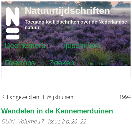
Natuurtijdschriften
Toegang tot tijdschriften over de Nederlandse
natuur
Deelnemers
Tijdschriften
Over ons
Zoeken
NL
EN
K. Langeveld
en
H. Wijkhuisen
1994
Wandelen in de Kennemerduinen
DUIN
, Volume 17 - Issue 2 p. 20- 22