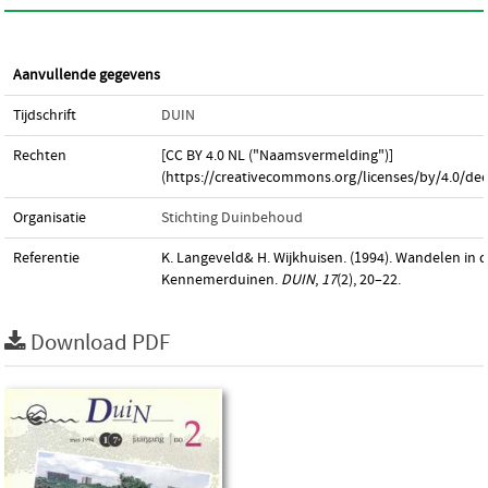
Aanvullende gegevens
Tijdschrift
DUIN
Rechten
[CC BY 4.0 NL ("Naamsvermelding")]
(https://creativecommons.org/licenses/by/4.0/dee
Organisatie
Stichting Duinbehoud
Referentie
K. Langeveld& H. Wijkhuisen. (1994). Wandelen in 
Kennemerduinen.
DUIN
,
17
(2), 20–22.
Download PDF