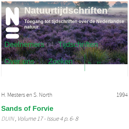
Natuurtijdschriften
Toegang tot tijdschriften over de Nederlandse
natuur
Deelnemers
Tijdschriften
Over ons
Zoeken
NL
EN
H. Mesters
en
S. North
1994
Sands of Forvie
DUIN
, Volume 17 - Issue 4 p. 6- 8