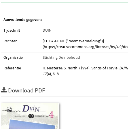
Aanvullende gegevens
Tijdschrift
DUIN
Rechten
[CC BY 4.0 NL ("Naamsvermelding")]
(https://creativecommons.org/licenses/by/4.0/dee
Organisatie
Stichting Duinbehoud
Referentie
H. Mesters& S. North. (1994). Sands of Forvie.
DUIN
,
17
(4), 6–8.
Download PDF