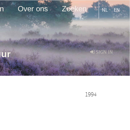
en
Over ons
Zoeken
NL
EN
uur
SIGN IN
1994