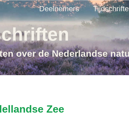
Deelnemers
Tijdschrift
chriften
ften over de Nederlandse nat
dellandse Zee