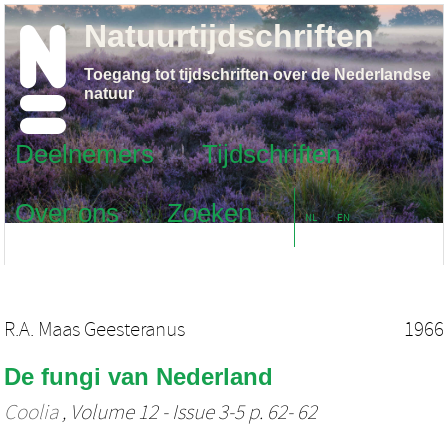
Natuurtijdschriften
Toegang tot tijdschriften over de Nederlandse
natuur
Deelnemers
Tijdschriften
Over ons
Zoeken
NL
EN
R.A. Maas Geesteranus
1966
De fungi van Nederland
Coolia
, Volume 12 - Issue 3-5 p. 62- 62