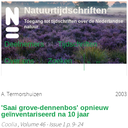
Natuurtijdschriften
Toegang tot tijdschriften over de Nederlandse
natuur
Deelnemers
Tijdschriften
Over ons
Zoeken
NL
EN
A. Termorshuizen
2003
'Saai grove-dennenbos' opnieuw
geïnventariseerd na 10 jaar
Coolia
, Volume 46 - Issue 1 p. 9- 24