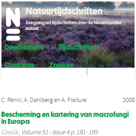
Natuurtijdschriften
Toegang tot tijdschriften over de Nederlandse
natuur
Deelnemers
Tijdschriften
Over ons
Zoeken
NL
EN
C. Perini
,
A. Dahlberg
en
A. Fraiture
2008
Bescherming en kartering van macrofungi
in Europa
Coolia
, Volume 51 - Issue 4 p. 181- 195