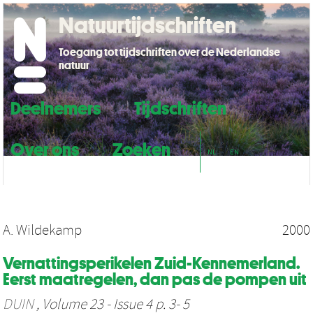
Natuurtijdschriften
Toegang tot tijdschriften over de Nederlandse
natuur
Deelnemers
Tijdschriften
Over ons
Zoeken
NL
EN
A. Wildekamp
2000
Vernattingsperikelen Zuid-Kennemerland.
Eerst maatregelen, dan pas de pompen uit
DUIN
, Volume 23 - Issue 4 p. 3- 5