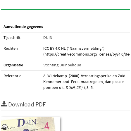
Aanvullende gegevens
Tijdschrift
DUIN
Rechten
[CC BY 4.0 NL ("Naamsvermelding")]
(https://creativecommons.org/licenses/by/4.0/dee
Organisatie
Stichting Duinbehoud
Referentie
A. Wildekamp. (2000). Vernattingsperikelen Zuid-
Kennemerland. Eerst maatregelen, dan pas de
pompen uit.
DUIN
,
23
(4), 3–5.
Download PDF