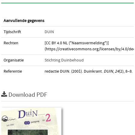
Aanvullende gegevens
Tijdschrift
DUIN
Rechten
[CC BY 4.0 NL ("Naamsvermelding")]
(https://creativecommons.org/licenses/by/4.0/dee
Organisatie
Stichting Duinbehoud
Referentie
redactie DUIN. (2001). Duinkrant.
DUIN
,
24
(2), 8–8.
Download PDF