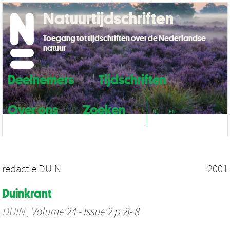
Natuurtijdschriften
Toegang tot tijdschriften over de Nederlandse
natuur
Deelnemers
Tijdschriften
Over ons
Zoeken
NL
EN
redactie DUIN
2001
Duinkrant
DUIN
, Volume 24 - Issue 2 p. 8- 8