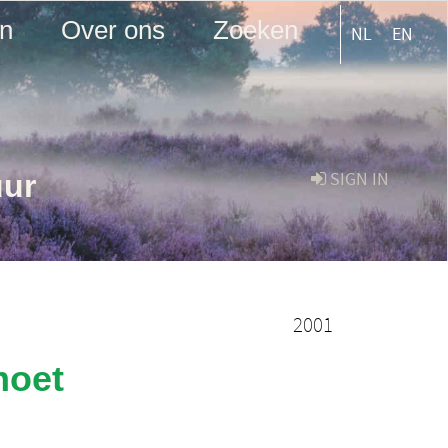
en
Over ons
Zoeken
NL
EN
uur
SIGN IN
2001
moet