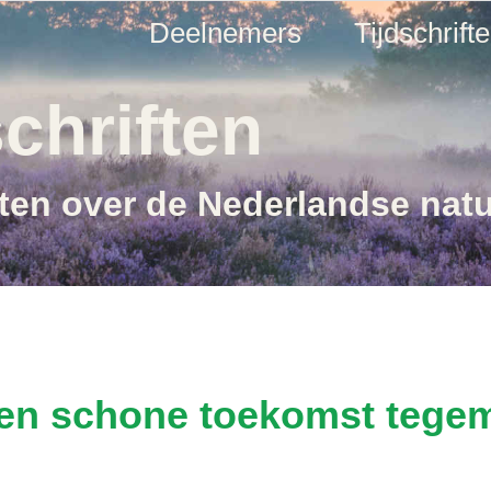
Deelnemers
Tijdschrift
chriften
ften over de Nederlandse nat
een schone toekomst tege