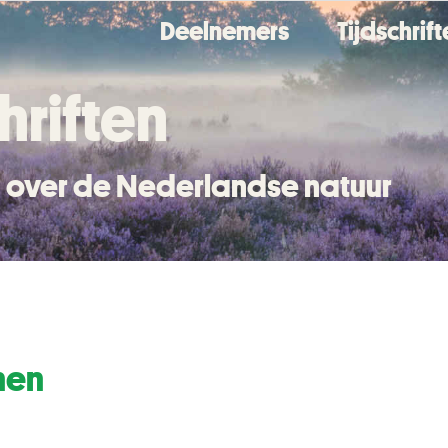
Deelnemers
Tijdschrif
hriften
en over de Nederlandse natuur
nen