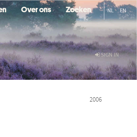
ten
Over ons
Zoeken
NL
EN
SIGN IN
2006