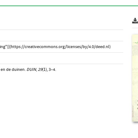
ng")](https://creativecommons.org/licenses/by/4.0/deed.nl)
at en de duinen.
DUIN
,
29
(1), 3–4.