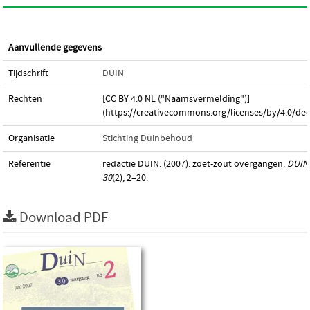
Aanvullende gegevens
Tijdschrift
DUIN
Rechten
[CC BY 4.0 NL ("Naamsvermelding")]
(https://creativecommons.org/licenses/by/4.0/dee
Organisatie
Stichting Duinbehoud
Referentie
redactie DUIN. (2007). zoet-zout overgangen.
DUIN
30
(2), 2–20.
Download PDF