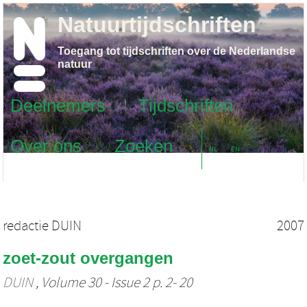
Natuurtijdschriften
Toegang tot tijdschriften over de Nederlandse
natuur
Deelnemers
Tijdschriften
Over ons
Zoeken
NL
EN
redactie DUIN
2007
zoet-zout overgangen
DUIN
, Volume 30 - Issue 2 p. 2- 20