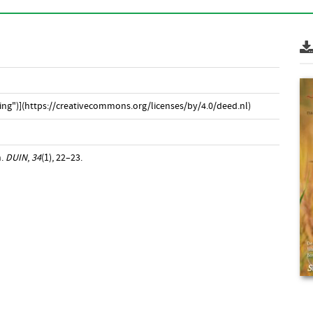
ng")](https://creativecommons.org/licenses/by/4.0/deed.nl)
n.
DUIN
,
34
(1), 22–23.