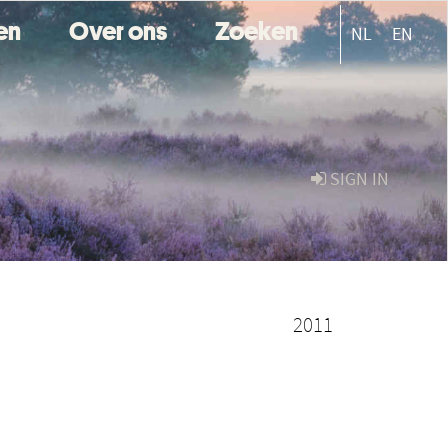
ten
Over ons
Zoeken
NL
EN
SIGN IN
2011