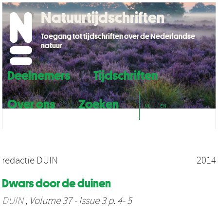
Natuurtijdschriften
Toegang tot tijdschriften over de Nederlandse
natuur
Deelnemers
Tijdschriften
Over ons
Zoeken
NL
EN
redactie DUIN
2014
Dwars door de duinen
DUIN
, Volume 37 - Issue 3 p. 4- 5