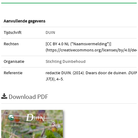
Aanvullende gegevens
Tijdschrift
DUIN
Rechten
[CC BY 4.0 NL ("Naamsvermelding")]
(https://creativecommons.org/licenses/by/4.0/dee
Organisatie
Stichting Duinbehoud
Referentie
redactie DUIN. (2014). Dwars door de duinen.
DUIN
37
(3), 4–5.
Download PDF