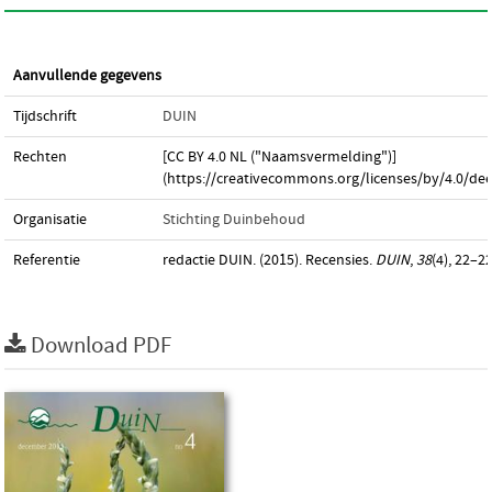
Aanvullende gegevens
Tijdschrift
DUIN
Rechten
[CC BY 4.0 NL ("Naamsvermelding")]
(https://creativecommons.org/licenses/by/4.0/dee
Organisatie
Stichting Duinbehoud
Referentie
redactie DUIN. (2015). Recensies.
DUIN
,
38
(4), 22–22
Download PDF