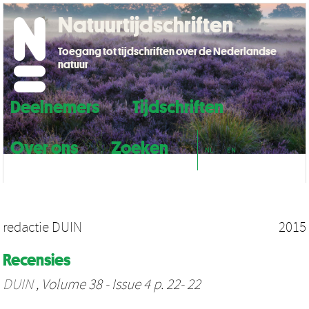
Natuurtijdschriften
Toegang tot tijdschriften over de Nederlandse
natuur
Deelnemers
Tijdschriften
Over ons
Zoeken
NL
EN
redactie DUIN
2015
Recensies
DUIN
, Volume 38 - Issue 4 p. 22- 22