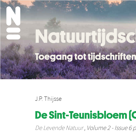
Natuurtijdsc
Toegang tot tijdschrift
J.P. Thijsse
De Sint-Teunisbloem (
De Levende Natuur
, Volume 2 - Issue 6 p