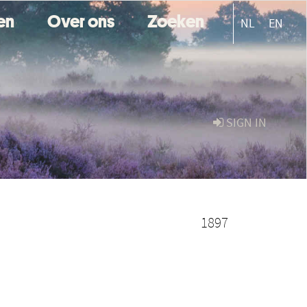
ten
Over ons
Zoeken
NL
EN
SIGN IN
1897