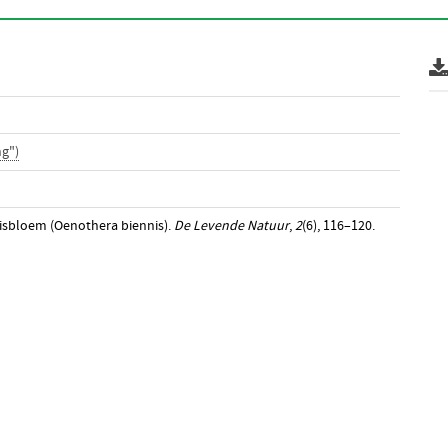
g")
unisbloem (Oenothera biennis).
De Levende Natuur
,
2
(6), 116–120.