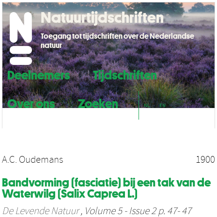
Natuurtijdschriften
Toegang tot tijdschriften over de Nederlandse
natuur
Deelnemers
Tijdschriften
Over ons
Zoeken
NL
EN
A.C. Oudemans
1900
Bandvorming (fasciatie) bij een tak van de
Waterwilg (Salix Caprea L.)
De Levende Natuur
, Volume 5 - Issue 2 p. 47- 47