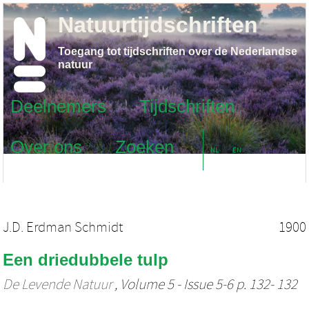
Natuurtijdschriften
Toegang tot tijdschriften over de Nederlandse
natuur
Deelnemers
Tijdschriften
Over ons
Zoeken
NL
EN
J.D. Erdman Schmidt
1900
Een driedubbele tulp
De Levende Natuur
, Volume 5 - Issue 5-6 p. 132- 132