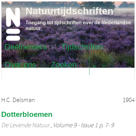
Natuurtijdschriften
Toegang tot tijdschriften over de Nederlandse
natuur
Deelnemers
Tijdschriften
Over ons
Zoeken
NL
EN
H.C. Delsman
1904
Dotterbloemen
De Levende Natuur
, Volume 9 - Issue 1 p. 7- 9