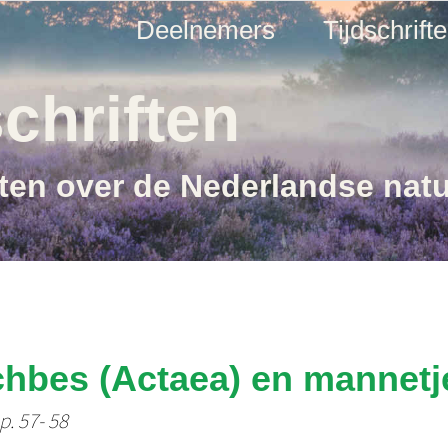
Deelnemers
Tijdschrift
chriften
ften over de Nederlandse nat
chbes (Actaea) en mannetj
p. 57- 58