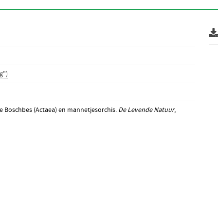
g")
rte Boschbes (Actaea) en mannetjesorchis.
De Levende Natuur
,