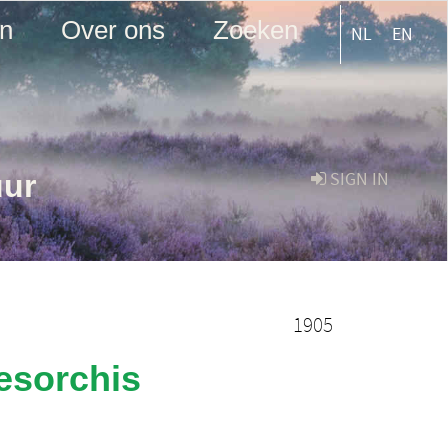
en
Over ons
Zoeken
NL
EN
uur
SIGN IN
1905
esorchis